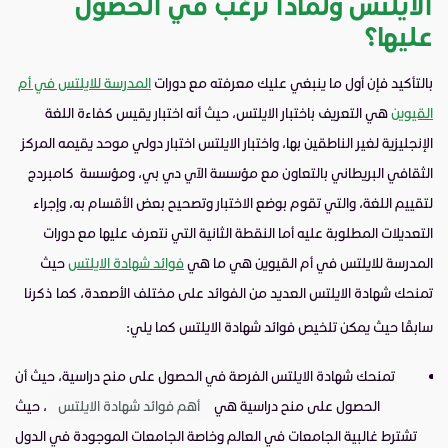
الايلتس ولماذا نرغب في الحصول
عليها؟
بالتأكيد فإن أول ما ينبغي عليك معرفته مع دورات
المدرسة للايلتس في أم
القيوين
هي التعريف باختبار الايلتس، حيث أنه اختبار يقيس كفاءة اللغة
الإنجليزية لغير الناطقين بها، واختبار الايلتس اختبار دولي موحد يقيمه المركز
الثقافي البريطاني بالتعاون مع مؤسسة الآي دي بي، ومؤسسة كامبردج
لتقييم اللغة، والتي تقوم بوضع الاختبار وتصحيح بعض الأقسام به، وإجراء
التعديلات المطلوبة عليه أما النقطة الثانية التي نتعرف عليها مع دورات
المدرسة للايلتس في أم القيوين هي ما هي
فوائد شهادة الايلتس
حيث
تمنحك شهادة الايلتس العديد من الفوائد على مختلف الأصعدة، كما ذكرنا
سابقًا حيث يمكن تلخيص فوائد شهادة الايلتس كما يلي:
تمنحك شهادة الايلتس الفرصة في الحصول على منح دراسية، حيث أن
الحصول على منح دراسية هي
أهم فوائد شهادة الايلتس
، حيث
تشترط غالبية الجامعات في العالم وخاصة الجامعات الموجودة في الدول