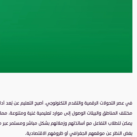
في عصر التحولات الرقمية والتقدم التكنولوجي، أصبح التعليم عن بُعد أ
مختلف المناطق والبيئات الوصول إلى موارد تعليمية غنية ومتنوعة، مما 
يمكن للطلاب التفاعل مع أساتذتهم وزملائهم بشكل مباشر ومستمر عبر منصا
بغض النظر عن موقعهم الجغرافي أو ظروفهم الاقتصادية.