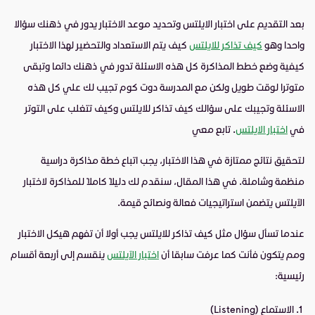
بعد التقديم على اختبار الايلتس وتحديد موعد الاختبار يدور في ذهنك سؤالا
واحدا وهو
كيف تذاكر للايلتس
كيف يتم الاستعداد والتحضير لهذا الاختبار
كيفية وضع خطط المذاكرة كل هذه الاسئلة تدور في ذهنك دائما وتبقى
متوترا لوقت طويل ولكن مع المدرسة دوت كوم تجيب لك علي كل هذه
الاسئلة وتجيبك على سؤالك كيف تذاكر للايلتس وكيف تتغلب على التوتر
في
اختبار الايلتس
. تابع معي
لتحقيق نتائج ممتازة في هذا الاختبار، يجب اتباع خطة مذاكرة دراسية
منظمة وشاملة. في هذا المقال، سنقدم لك دليلًا كاملاً للمذاكرة لاختبار
الآيلتس يتضمن استراتيجيات فعالة ونصائح قيمة.
عندما تسأل سؤال مثل كيف تذاكر للايلتس يجب أولا أن تفهم هيكل الاختبار
ومم يتكون فأنت كما عرفت سابقا أن
اختبار الآيلتس
ينقسم إلى أربعة أقسام
رئيسية:
الاستماع (Listening)