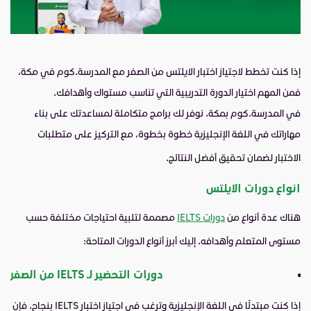
إذا كنت تخطط لاجتياز اختبار الايلتس من الصفر مع المدرسة.كوم في مكة،
فمن المهم اختيار الدورة التدريبية التي تناسب مستواك وأهدافك.
في
المدرسة.كوم
بمكة، نوفر لك برامج متكاملة لمساعدتك على بناء
مهاراتك في اللغة الإنجليزية خطوة بخطوة، مع التركيز على متطلبات
الاختبار لضمان تحقيق أفضل النتائج.
انواع دورات الايلتس
هناك عدة أنواع من
دورات
IELTS
مصممة لتلبية احتياجات مختلفة حسب
مستوى المتعلم وأهدافه. إليك أبرز أنواع الدورات المتاحة:
دورات التحضير لـ IELTS من الص
فر
إذا كنت مبتدئًا في اللغة الإنجليزية وترغب في اجتياز اختبار IELTS بنجاح، فإن