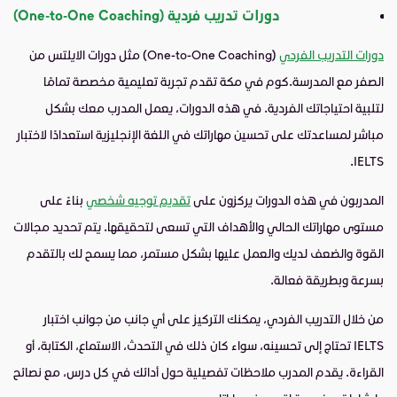
دورات تدريب فردية (One-to-One Coaching)
دورات التدريب الفردي
(One-to-One Coaching) مثل دورات الايلتس من
الصفر مع المدرسة.كوم في مكة تقدم تجربة تعليمية مخصصة تمامًا
لتلبية احتياجاتك الفردية. في هذه الدورات، يعمل المدرب معك بشكل
مباشر لمساعدتك على تحسين مهاراتك في اللغة الإنجليزية استعدادًا لاختبار
IELTS.
المدربون في هذه الدورات يركزون على
تقديم توجيه شخصي
بناءً على
مستوى مهاراتك الحالي والأهداف التي تسعى لتحقيقها. يتم تحديد مجالات
القوة والضعف لديك والعمل عليها بشكل مستمر، مما يسمح لك بالتقدم
بسرعة وبطريقة فعالة.
من خلال التدريب الفردي، يمكنك التركيز على أي جانب من جوانب اختبار
IELTS تحتاج إلى تحسينه، سواء كان ذلك في التحدث، الاستماع، الكتابة، أو
القراءة. يقدم المدرب ملاحظات تفصيلية حول أدائك في كل درس، مع نصائح