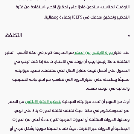
التوقيت المناسب، ستكون قادرًا على تحقيق أقصى استفادة من فترة
التحضير وتحقيق هدفك في
IELTS
بكفاءة وفعالية.
التكلفة:
عند اختيار
دورة الايلتس من الصفر
مع المدرسة.كوم في مكة الأنسب ، تعتبر
التكلفة عاملاً رئيسيًا يجب أن يؤخذ في الاعتبار، خاصة إذا كنت ترغب في
الحصول على أفضل قيمة مقابل المال الذي ستنفقه. تحديد ميزانيتك
مسبقًا يساعدك على اختيار الدورة التي تتناسب مع احتياجاتك التعليمية
والمالية في الوقت نفسه.
أولاً، من المهم أن تحدد ميزانيتك المبدئية
لتحضير لاختبار الايلتس
من الصفر
مع المدرسة.كوم في مكة، حيث تختلف تكلفة الدورات بناءً على نوعها
ومدتها. الدورات المكثفة أو الدورات الفردية تكون عادةً أغلى من الدورات
الجماعية أو الدورات عبر الإنترنت، حيث تقدم تعليمًا موجهًا بشكل فردي أو