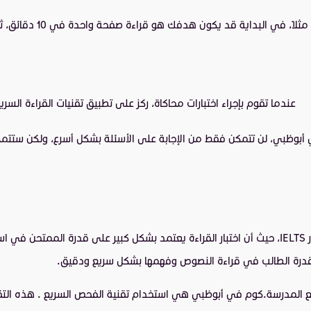
مثلاً، في البداية قد يكون هدفك هو قراءة صفحة واحدة في 10 دقائق، ثم زِد الزمن تدريجياً إلى 5 دقائق. قيّم تقدمك بشكل دوري لتحفيز نفسك.
عندما تقوم بإجراء اختبارات محاكاة، ركز على تطبيق تقنيات القراءة السر
ي أبوظبي، لن تتمكن فقط من الإجابة على الأسئلة بشكل أسرع، ولكن ست
يعد الفهم العام من المهارات الأساسية التي يجب تطويرها للتحضير لاختبار IELTS، حيث أن اختبار القراء
ن قدرة الطالب في قراءة النصوص وفهمها بشكل سريع ودقيق.
 المدرسة.كوم في أبوظبي هي استخدام تقنية الفحص السريع . هذه التق