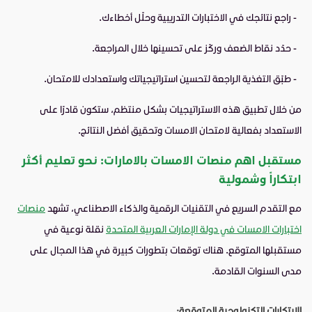
- راجع نتائجك في الاختبارات التدريبية وحلّل أخطاءك.
- حدّد نقاط الضعف وركّز على تحسينها خلال المراجعة.
- طبّق التغذية الراجعة لتحسين استراتيجياتك واستعدادك للامتحان.
من خلال تطبيق هذه الاستراتيجيات بشكل منتظم، ستكون قادرًا على
الاستعداد بفعالية لامتحان الامسات وتحقيق أفضل النتائج.
مستقبل اهم منصات الامسات بالامارات: نحو تعليم أكثر
ابتكاراً وشمولية
مع التقدم السريع في التقنيات الرقمية والذكاء الاصطناعي، تشهد
منصات
اختبارات الامسات في دولة الإمارات العربية المتحدة
نقلة نوعية في
مستقبلها المتوقع. هناك توقعات بتطورات كبيرة في هذا المجال على
مدى السنوات القادمة.
الابتكارات التكنولوجية المتوقعة: