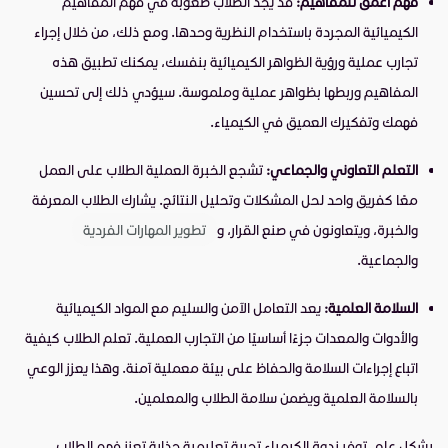
فهم أعمق للمفاهيم:
قد يجد الطلاب صعوبة في فهم المفاهيم
الكيميائية المجردة باستخدام النظرية وحدها. ومع ذلك، من خلال إجراء
تجارب عملية ورؤية الظواهر الكيميائية بنفسك، يمكنك تطبيق هذه
المفاهيم وربطها بظواهر عملية وملموسة. سيؤدي ذلك إلى تحسين
فهمك وتفكيرك العميق في الكيمياء.
التعلم التعاوني والجماعي:
تشجع الخبرة العملية الطلاب على العمل
معًا كفريق واحد لحل المشكلات وتحليل النتائج. يشارك الطلاب المعرفة
والخبرة، ويتعاونون في صنع القرار، و
تطوير المهارات الفردية
والجماعية.
السلامة العلمية:
يعد التعامل الآمن والسليم مع المواد الكيميائية
والأدوات والمعدات جزءًا أساسيًا من التجارب العملية. تعلم الطلاب كيفية
اتباع إجراءات السلامة والحفاظ على بيئة معملية آمنة. وهذا يعزز الوعي
بالسلامة العلمية ويضمن سلامة الطلاب والمعلمين.
بشكل عام، توفر ندوة الكيمياء تجربة تعليمية جذابة تعزز فهم الطلاب