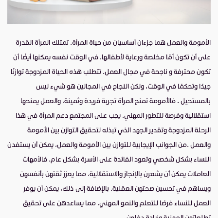
الأمومة والعمل هما جزءان أساسيان من حياة المرأة. تمتلك المرأة القدرة
على أن تكون أمًا مخلصة ورعاية لأطفالها، في الوقت نفسه يمكنها أيضًا أن
تكون محترفة و ناجحة في مجال العمل. تتطلب هذه الحياة المزدوجة توازنًا
جيدًا وتحكمًا في الوقت، ولكن النجاح في المجالين هو شيء ليس
بالمستحيل . فالأمومة تمنح المرأة تجربة فريدة وثمينة، والعمل يمنحها
استقلالية وفرصة للتطور المهني. يجب على المجتمع دعم المرأة في هذا
الرحلة المزدوجة وتقدير الجهد الذي تبذله لتحقيق التوازن بين الأمومة
والعمل .من الجوانب الإيجابية للتوازن بين الأمومة والعمل، يمكن أن يستفدن
النساء بشكل شخصي وتعود الفائدة على الأسرة بشكل عام. فالأمهات
العاملات يمكن أن يشعرن بالإنجاز والاستقلالية، مما يعزز ثقتهن بأنفسهن
ويساهم في تحسين صحتهن العقلية. بالإضافة إلى ذلك، يمكن أن يوفر
العمل للنساء فرصًا للتعلم والنمو المهني، مما يساعدهن على تحقيق
تطلعاتهن المهنية وزيادة دخلهن.