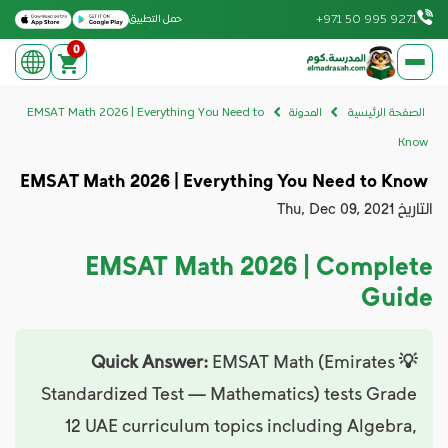
Download on the Apple App Store
Get it on Google Play
+971 50 995 9271
حمل التطبيق
0
elmadrasah.com home
الصفحة الرئيسية
المدونة
EMSAT Math 2026 | Everything You Need to
Know
EMSAT Math 2026 | Everything You Need to Know
التاريخ
Thu, Dec 09, 2021
EMSAT Math 2026 | Complete
Guide
EMSAT Math (Emirates
💡 Quick Answer:
Standardized Test — Mathematics) tests Grade
12 UAE curriculum topics including Algebra,