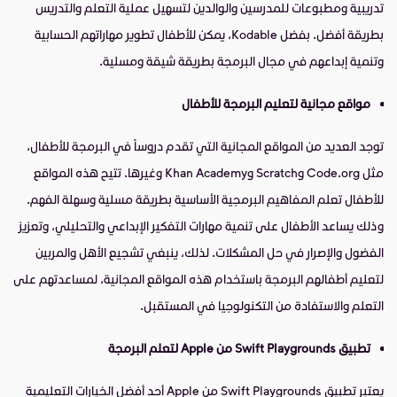
تدريبية ومطبوعات للمدرسين والوالدين لتسهيل عملية التعلم والتدريس
بطريقة أفضل. بفضل Kodable، يمكن للأطفال تطوير مهاراتهم الحسابية
وتنمية إبداعهم في مجال البرمجة بطريقة شيقة ومسلية.
مواقع مجانية لتعليم البرمجة للأطفال
توجد العديد من المواقع المجانية التي تقدم دروساً في البرمجة للأطفال،
مثل Code.org وScratch وKhan Academy وغيرها. تتيح هذه المواقع
للأطفال تعلم المفاهيم البرمجية الأساسية بطريقة مسلية وسهلة الفهم.
وذلك يساعد الأطفال على تنمية مهارات التفكير الإبداعي والتحليلي، وتعزيز
الفضول والإصرار في حل المشكلات. لذلك، ينبغي تشجيع الأهل والمربين
لتعليم أطفالهم البرمجة باستخدام هذه المواقع المجانية، لمساعدتهم على
التعلم والاستفادة من التكنولوجيا في المستقبل.
تطبيق Swift Playgrounds من Apple لتعلم البرمجة
يعتبر تطبيق Swift Playgrounds من Apple أحد أفضل الخيارات التعليمية