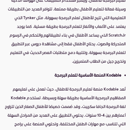
تعليم البرمجة للاطفال، ويعتبر استخدام التطبيقات على الهواتف الذكية
وسيلة فعالة لتعليم الأطفال بطريقة ممتعة. تتوافر العديد من التطبيقات
التعليمية التي تتيح للأطفال تعلم البرمجة بسهولة، مثل Tynker الذي
يعتمد على الألعاب والألغاز لتعلم البرمجة بطريقة مسلية. كما يوجد
ScratchJr الذي يساعد الأطفال في بناء تطبيقاتهم والتحكم في الرسوم
المتحركة والصوت. يحتاج الأطفال فقط إلى مشاهدة دروس عبر التطبيق
لتعلم البرمجة بسهولة، ولتلبية دمج متطلبات العصر الحديث في التعليم
وتخريج جيل من الطلاب المتميزين.
Kodable المنصة الأساسية لتعلم البرمجة
تُعد Kodable منصة تعليم البرمجة للاطفال، حيث تعمل على تعليمهم
المفاهيم البرمجية الأساسية بطريقة سهلة وبسيطة. تستخدم Kodable
لغة البرمجة الجافا سكريبت، وقد صُممت خصيصًا للأطفال الصغار الذين تتراوح
أعمارهم بين 4-10 سنوات. يحتوي التطبيق على العديد من المراحل السهلة
التي تتناسب مع مهارات الطفل المختلفة، وتحتوي المنصة على برامج