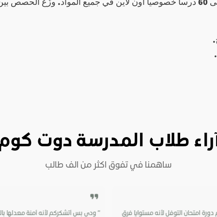
.
راء طلاب المدرسة دوت كوم
دورة امتحان التوفل لأنه مستوايا فرق
“ ودى بس أتشكركم لأنه أمنة معدلها بالري