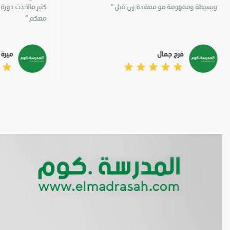
وبسيطة ومفهومة مو معقدة زى قبل “
كتير ماأخذت دورة ا
معكم ”
فرح جمال
ميرة 