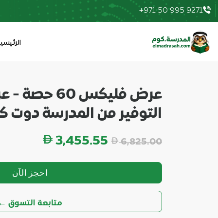
+971 50 995 9271
3,455.55 AED
|
elmadrasah.com home
الرئيسي
عرض فليكس 60 ح
التوفير من المدرسة دوت ك
السعر
3,455.55
6,825.00
احجز الآن
← متابعة التسوق