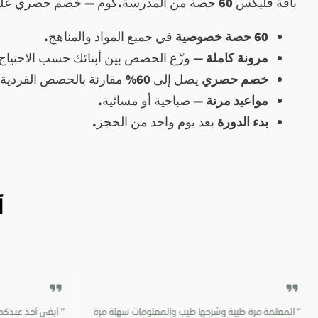
باقة فليكس 60 حصة من المدرسة.كوم — خصم حصري على 60 درساً خصوصياً أون لاين في جميع المواد. وزّع الحصص بين أبنائك بمرونة تامة.
60 حصة خصوصية
في جميع المواد والمناهج.
مرونة كاملة
— وزّع الحصص بين أبنائك حسب الاحتياج
خصم حصري
يصل إلى 60% مقارنة بالحصص الفردية.
مواعيد مرنة
— صباحية أو مسائية.
بدء الدورة
بعد يوم واحد من الحجز.
آ
“ المعلمة مرة طيبة وشرحها طيب والمعلومات سهلة مرة
“ أبغي أخذ عندكم 