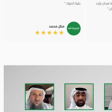
فرحان وايد
بقية المواد “
ن “
منال محمد