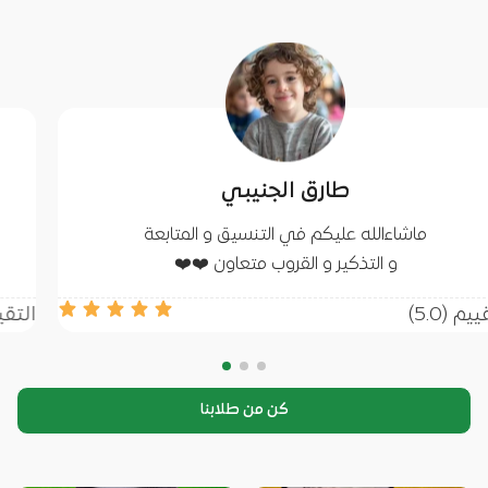
رق الجنيبي
خل
كم في التنسيق و المتابعة
الصراح
 و القروب متعاون ❤️❤️
ا
التقييم (5.0)
كن من طلابنا