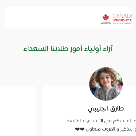
آراء أولياء أمور طلابنا السعداء
ي
خلفان خالد
 و المتابعة
الصراحه ما عليكم زو
اون ❤️❤️
الله يوفقكم