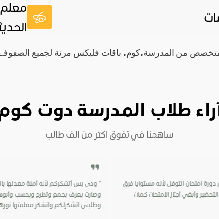
معلم 
ات
الحديث
خصص من المدرسة.كوم. باقات فليكس مرنة لجميع الصفوف. اشت
راء طلاب المدرسة دوت كوم
دورة امتحان التوفل لأنه مستوايا فرق
“ ودى بس أتشكركم لأنه أمنة معدلها بالري
لتحضير وأبغي أجتاز الامتحان كمان
وصارت يعرف يجمع وتطرح ويحسب وأبوها 
وطلبنى اتشكرلكم واتشكر معلمتها نورها