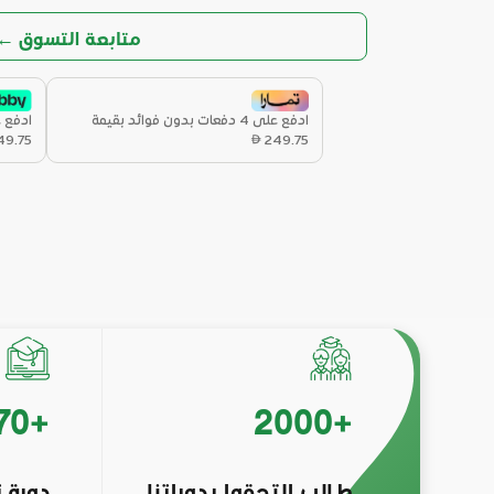
← متابعة التسوق
ادفع على 4 دفعات بدون فوائد بقيمة
ادفع على 4 دفعات ب
49.75
249.75
70
+
2000
+
طـالب التحقوا بدوراتنا
دورة 