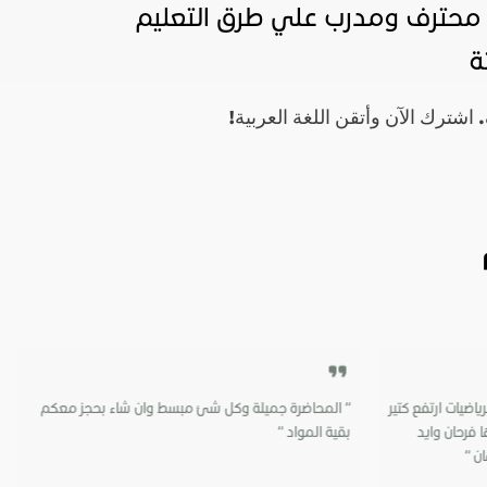
محترف ومدرب علي طرق التعليم
ة
رك الآن وأتقن اللغة العربية!
اضيات ارتفع كتير
“ المحاضرة جميلة وكل شئ مبسط وان شاء بحجز معكم
فرحان وايد
بقية المواد “
ن “