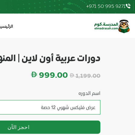
+971 50 995 9271
999.00 AED
|
elmadrasah.com home
الرئيسي
دورات عربية أون لاين | المن
السعر
999.00
1,199.00
اسم الدوره
احجز الآن