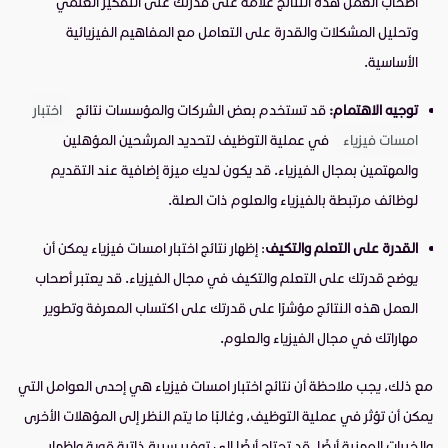
أصحاب العمل هذه النتائج علامة على قدرتك على التفكير العلمي
وتحليل المشكلات والقدرة على التعامل مع المفاهيم الفيزيائية
الأساسية.
توجيه الاهتمام:
قد تستخدم بعض الشركات والمؤسسات نتائج
اختبار
امسات فيزياء
في عملية التوظيف لتحديد المرشحين المؤهلين
والمهتمين بمجال الفيزياء. قد يكون لديك ميزة إضافية عند التقديم
لوظائف مرتبطة بالفيزياء والعلوم ذات الصلة.
القدرة على التعلم والتكيف
: إظهار نتائج اختبار امسات فيزياء يمكن أن
يوضح قدرتك على التعلم والتكيف في مجال الفيزياء. قد يعتبر أصحاب
العمل هذه النتائج مؤشرًا على قدرتك على اكتساب المعرفة وتطوير
مهاراتك في مجال الفيزياء والعلوم.
مع ذلك، يجب ملاحظة أن نتائج اختبار امسات فيزياء هي إحدى العوامل التي
يمكن أن تؤثر في عملية التوظيف، وغالبًا ما يتم النظر إلى المؤهلات الأخرى
والخبرات المهنية أيضًا. قد تحتاج أيضًا إلى توفير سيرة ذاتية قوية وإظهار