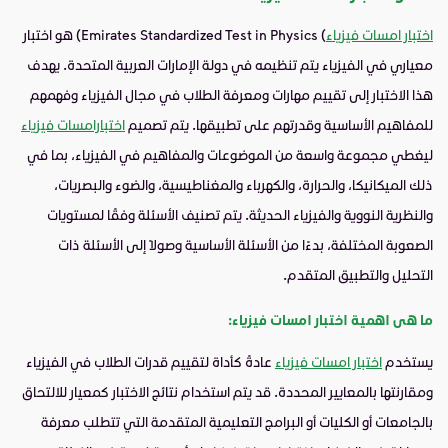
اختبار امسات فيزياء
) Emirates Standardized Test in Physics) هو اختبار
معياري في الفيزياء يتم تنظيمه في دولة الإمارات العربية المتحدة. يهدف
هذا الاختبار إلى تقييم مهارات ومعرفة الطلاب في مجال الفيزياء وفهمهم
للمفاهيم الأساسية وقدرتهم على تطبيقها. يتم تصميم
اختبارامسات فيزياء
ليغطي مجموعة واسعة من الموضوعات والمفاهيم في الفيزياء، بما في
ذلك الميكانيكا، والحرارة، والكهرباء والمغناطيسية، والضوء والبصريات،
والنظرية النووية والفيزياء الحديثة. يتم تصنيف الأسئلة وفقًا لمستويات
الصعوبة المختلفة، بدءًا من الأسئلة الأساسية وصولًا إلى الأسئلة ذات
التحليل والتطبيق المتقدم.
ما هى اهمية اختبار امسات فيزياء:
يستخدم
اختبار امسات فيزياء
عادةً كأداة لتقييم قدرات الطلاب في الفيزياء
ومقارنتها بالمعايير المحددة. قد يتم استخدام نتائج الاختبار كمعيار للالتحاق
بالجامعات أو الكليات أو البرامج التعليمية المتقدمة التي تتطلب معرفة