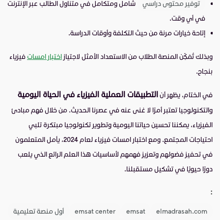
توفير محتوى دراسي
شامل ومتكامل في متناول الطالب عبر الإنترنت
في أي وقت.
إتاحة خيارات مرنة من حيث التكلفة وأوقات الدراسة.
وبذلك تُمَكِّن المنصة الطلاب من الاستعداد الأمثل لاجتياز
اختبار امسات
فيزياء
بنجاح.
التطبيقات العملية الفيزياء في الحياة اليومية
في الختام، يظهر أن
والتكنولوجيا تعتبر أمرًا لا غنى عنه في عصرنا الحديث. من خلال فهم مبادئ
الفيزياء، يمكننا تحسين حياتنا اليومية وتطوير تكنولوجيا مبتكرة تلبي
احتياجات المجتمع. ومع اختبار امسات فيزياء لعام 2024، يأمل المتعلمون
في تحفيز فضولهم وتعزيز فهمهم لأساسيات هذا العلم الرائع الذي يلعب
دورًا حيويًا في تشكيل مستقبلنا.
:
elmadrasah.com
emsat
emsat center
أول منصة تعليمية