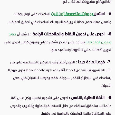
الكافيين أو مشروبات الطاقة … الخ
5-
استعن
بدورات متخصصة أون لاين
تساعدك على توفير وقتك
وتعمل معك ضمن خطة تدريبية مناسبه لك تساعدك في تحقيق أهدافك.
6-
احرص على تدوين النقاط والملاحظات الهامة :
لا شك أن
كتابة
وتدوين الملاحظات
يساعد على التذكر بشكل عملي وسريع كذلك احرص على
تدوين أخطائك حتى لا تكررها وتستفيد منها.
7-
فهم المادة جيدا :
الفهم أفضل شئ للتركيز والمساعدة على حل
الأسئلة بسهولة ابتعد عن الحفظ أثناء المذاكرة فالحفظ فقط بدون فهم لا
يساعدك في الانجاز أو التذكر بسهولة، فقط يعرضك للنسيان في بعض
الأحيان.
8-
الثقة العالية بالنفس :
احرص على تشجيع نفسك وكن على ثقة
دائما أنك ستحقق أهدافك من خلال الاستعانة بالله أولا والتدريب والحرص
على المذاكرة وإنجاز الواجبات والدراسة في وقتها.