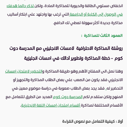
انخفاض مستوي الطاقة والحيوية للمذاكرة المادة، ولكن
تذكر دائما هدفك
في الوصول إلى الكلية أو الجامعة
التي ترغب بها واجتهد علي ابتكار أساليب
مذاكرة جديدة أكثر سهولة تعطي لك الدافع.
العمود الثالث للمذاكرة :
روشتة المذاكرة الاحترافية لامسات الانجليزي مع المدرسة دوت
كوم - خطة المذاكرة وتطوير أدائك في امسات انجليزية
وهنا نصل الى المفتاح الأهم وهو طريقة المذاكرة و
التحضير لامتحان امسات
الانجليزي فقد يكون من الصعب علي بعض الطلاب المذاكرة والتجهيز أو
التحضير له
،
فقد يجد بعض الطلاب صعوبة في دراسة موضوع معين في
المنهج ولكن ستقدم لكم
المدرسة دوت كوم
العديد من الطرق للتعامل مع
الأقسام المختلفة لمذاكرة
أقسام امتحان امسات اللغة الانجليزية
.
أولا : كيفية التعامل مع نصوص القراءة