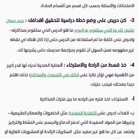
الامتحانات والأسئلة بحسب كل قسم من أقسام المادة.
3-
كن حريص على وضع خطة دراسية لتحقيق أهدافك :
حدد جدول
يلخص لك ما الذي ستقوم به اليوم
ما هو الدرس الذي ستقوم بمذاكرته -
واحرص على كتابة ما تم استفادته من الدرس حتى إذا كان هناك اي نقطه
غير مفهومه فمن السهل أن تقوم بمراجعة مدرسك حتى يشرحها لك.
4-
خذ قسط من الراحة والاسترخاء :
ا
لعناية الصحية لديك لها قدر كبير
من الأهمية فهي تؤثر غالبا على
أدائك في التحصيل والمذاكرة
لذلك اهتم
جيدا بصحتك فيجب عليك:
أ-
الاسترخاء: اخذ فتره من الراحه ما بين فترات المذاكرة
ب-
الغذاء:
ا
حرص على
التغذية المفيدة
مثل الخضروات والعصائر الطبيعية –
وغيرها من المواد المفيدة التي تحفز الدماغ والجسم على النشاط والتركيز
وابتعد عن كل ما هو غير مفيد مثل السكريات الزائدة أو المشروبات الغازية أو