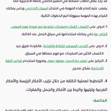
قد يجد بعض الطلاب مشكلة في التعبير الكتابي باللغة الانجليزية مما
يصعب عليه إتمام هذه المهمة في امتحان
امسات الانجليزي
وحتى يمكنك
القيام بهذه المهمة بسهولة اتبع الخطوات التالية:
1- احرص على
اكتساب كلمات ومفردات متنوعة مع ضرورة فهم المعنى
الخاص بها
حتي يمكنك استخدامها في سياق الجمل عند الكتابة.
احرص على
التدريب المستمر للكتابة والقراءة
، فالقراءة طريق جيد
لاكتساب الكثير من المفردات مع فهم معناها في السياق.
التركيز على
تعلم ربط الجمل بعضها ببعض
وضرورة استخدام
قواعد اللغة
الانجليزية
بشكل صحيح.
4.
التخطيط لعملية الكتابة من خلال ترتيب الأفكار الرئيسة والأفكار
الفرعية وترتيبها والربط بين الأفكار
والجمل والفقرات.
الخاتمة:
وختاما يمكننا القول أنه في خضم التحديات التعليمية، تظهر أهمية احترافية